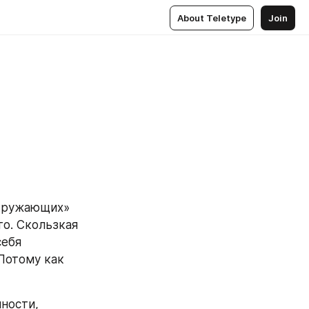
About Teletype
Join
кружающих» 
о. Скользкая 
ебя 
Потому как 
ности, 