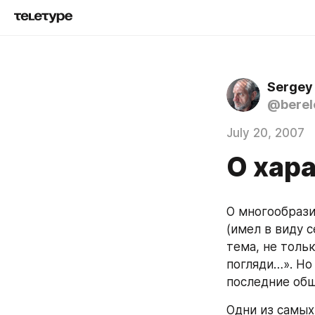
Sergey
@berel
July 20, 2007
О хар
О многообрази
(имел в виду с
тема, не тольк
погляди…». Но 
последние общ
Одни из самых