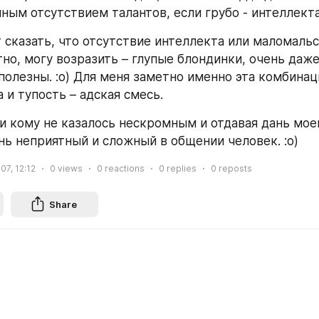
лным отсутствием талантов, если грубо - интеллекта
 сказать, что отсутствие интеллекта или маломальс
но, могу возразить – глупые блондинки, очень даже 
полезны. :о) Для меня заметно именно эта комбинаци
 и тупость – адская смесь.
ни кому не казалось нескромным и отдавая дань моей
ень неприятный и сложный в общении человек. :о)
07, 12:12
0
views
0
reactions
0
replies
0
reposts
Share