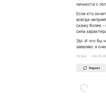
личности с по
Если кто хочет
всегда неприят
скажу более - 
сила характера
ЗЫ. И что бы 
заявляю: я оч
Sergey
July 20, 20
Repost