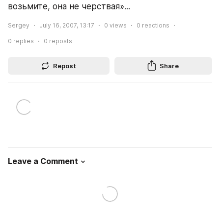
возьмите, она не черствая»...
Sergey
July 16, 2007, 13:17
0
views
0
reactions
0
replies
0
reposts
Repost
Share
Leave a Comment