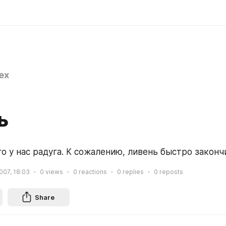
ex
ь
о у нас радуга. К сожалению, ливень быстро законч
007, 18:03
0
views
0
reactions
0
replies
0
reposts
Share