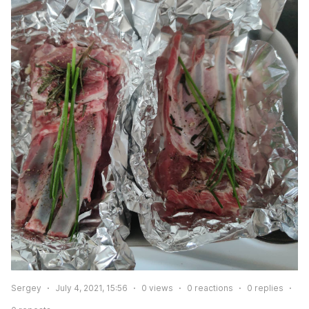
Sergey
July 4, 2021, 15:56
0
views
0
reactions
0
replies