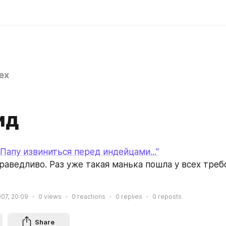
ex
ид
Папу извиниться перед индейцами..."
раведливо. Раз уже такая манька пошла у всех требо
007, 20:09
0
views
0
reactions
0
replies
0
reposts
Share