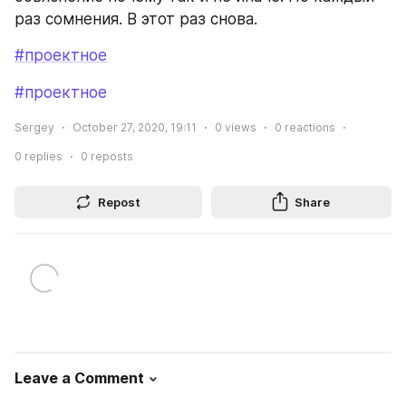
раз сомнения. В этот раз снова.
#проектное
#проектное
Sergey
October 27, 2020, 19:11
0
views
0
reactions
0
replies
0
reposts
Repost
Share
Leave a Comment