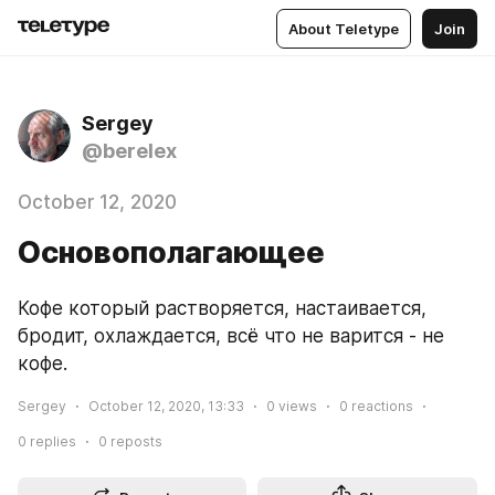
About Teletype
Join
Sergey
@berelex
October 12, 2020
Основополагающее
Кофе который растворяется, настаивается, 
бродит, охлаждается, всё что не варится - не 
кофе.
Sergey
October 12, 2020, 13:33
0
views
0
reactions
0
replies
0
reposts