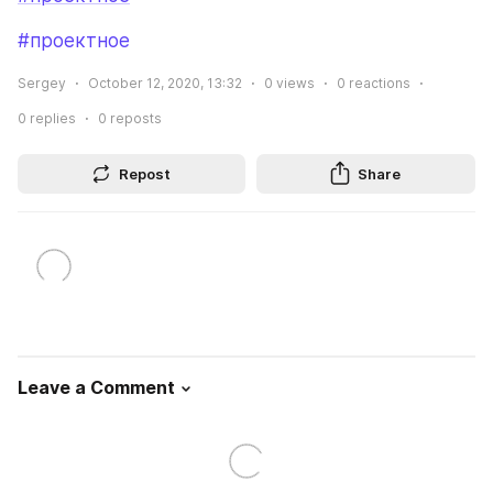
#проектное
Sergey
October 12, 2020, 13:32
0
views
0
reactions
0
replies
0
reposts
Repost
Share
Leave a Comment