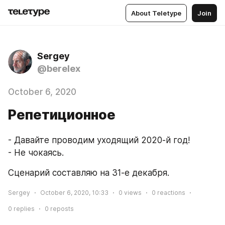
About Teletype
Join
Sergey
@berelex
October 6, 2020
Репетиционное
- Давайте проводим уходящий 2020-й год! 
- Не чокаясь.
Сценарий составляю на 31-е декабря.
Sergey
October 6, 2020, 10:33
0
views
0
reactions
0
replies
0
reposts