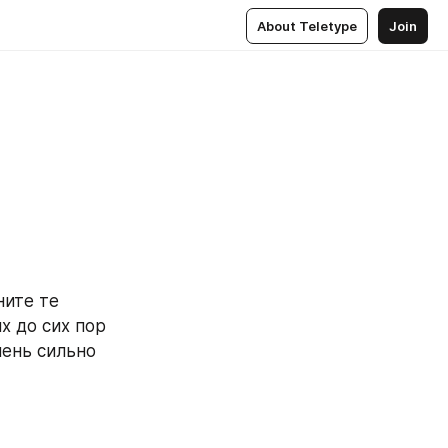
About Teletype
Join
ите те 
 до сих пор 
ень сильно 