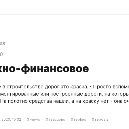
ex
20
но-финансовое
 в строительстве дорог это краска. - Просто вспомн
монтированные или построенные дороги, на которых
На полотно средства нашли, а на краску нет - она оч
 2020, 10:32
0
views
0
reactions
0
replies
0
reposts