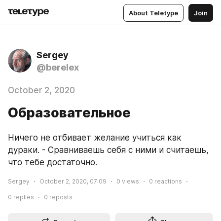
About Teletype
Join
Sergey
@berelex
October 2, 2020
Образовательное
Ничего не отбивает желание учиться как 
дураки. - Сравниваешь себя с ними и считаешь, 
что тебе достаточно.
Sergey
October 2, 2020, 07:09
0
views
0
reactions
0
replies
0
reposts