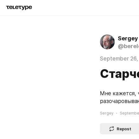
Sergey
@berel
September 26,
Старч
Мне кажется, ч
разочаровываю
Sergey
September
Repost