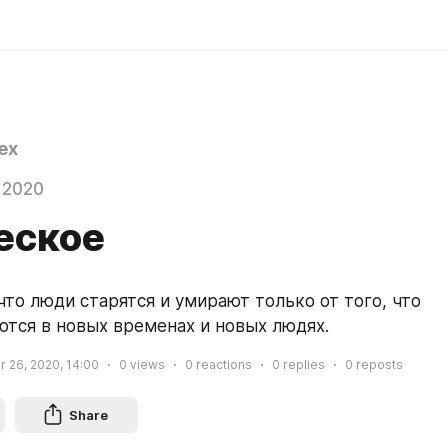
ex
 2020
еское
то люди старятся и умирают только от того, что 
тся в новых временах и новых людях.
 26, 2020, 14:00
0
views
0
reactions
0
replies
0
reposts
Share