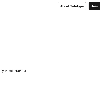
About Teletype
Join
y и не найти 