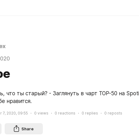
ex
2020
ое
, что ты старый? - Заглянуть в чарт TOP-50 на Spotif
бе нравится.
 7, 2020, 09:55
0
views
0
reactions
0
replies
0
reposts
Share