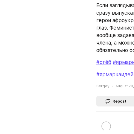
Если заглядыв
сразу выпускат
герои афроукр
глаз. Феминис
вообще задава
члена, а можн
обязательно ос
#стёб
#ярмар
#ярмаркаидей
Sergey
August 28,
Repost