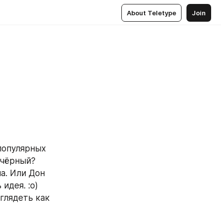
About Teletype
Join
популярных 
чёрный? 
. Или Дон 
дея. :о) 
глядеть как 