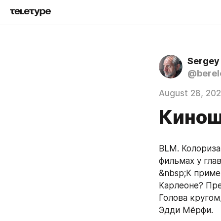
Sergey
@berel
August 28, 20
Кинош
BLM. Колориза
фильмах у гла
&nbsp;К приме
Карлеоне? Пре
Голова кругом,
Эдди Мёрфи.