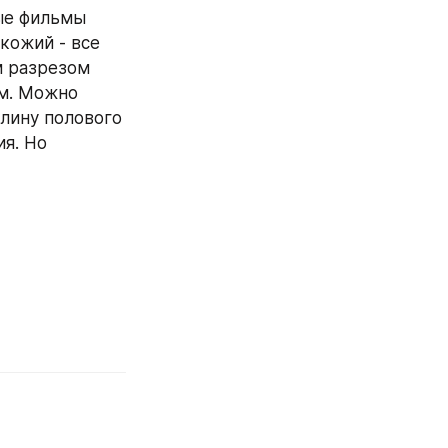
ые фильмы 
кожий - все 
 разрезом 
м. Можно 
лину полового 
я. Но 