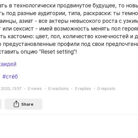
ать в технологически продвинутое будущее, то нов
ь под разные аудитории, типа, раскраски: ты темно
аинцы, азиат - все актеры невысокого роста с узким
т или сексист - имей возможность менять пол героя
ть кастомно: цвет, пол, количество конечностей и д
о предустановленные профили под свои предпочтени
тавить опцию "Reset setting"!
каидей
#стёб
 2020, 13:57
0
views
0
reactions
0
replies
0
reposts
Share