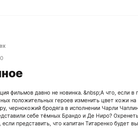
ex
20
ное
ция фильмов давно не новинка. &nbsp;А что, если в 
вных положительных героев изменить цвет кожи на 
ру, чернокожий бродяга в исполнении Чарли Чаплина
дставили себе тёмных Брандо и Де Ниро? Охренеть и
 если представить, что капитан Титаренко будет вы