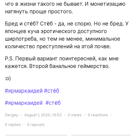
что в жизни такого не бывает. И монетизацию 
натянуть проще простого.
Бред и стёб? Стёб - да, не спорю. Но не бред. У 
японцев куча эротического доступного 
ширпотреба, но тем не менее, минимальное 
количество преступлений на этой почве.
P.S. Первый вариант поинтересней, как мне 
кажется. Второй банальное геймерство.
:о)
#ярмаркаидей
#стёб
#ярмаркаидей
#стёб
Sergey
August 1, 2020, 16:53
0
views
0
reactions
0
replies
0
reposts