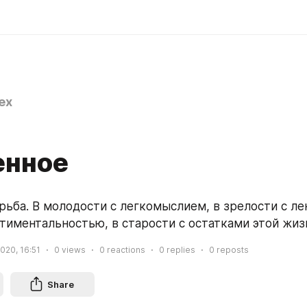
ex
нное
рьба. В молодости с легкомыслием, в зрелости с лен
нтиментальностью, в старости с остатками этой жиз
2020, 16:51
0
views
0
reactions
0
replies
0
reposts
Share