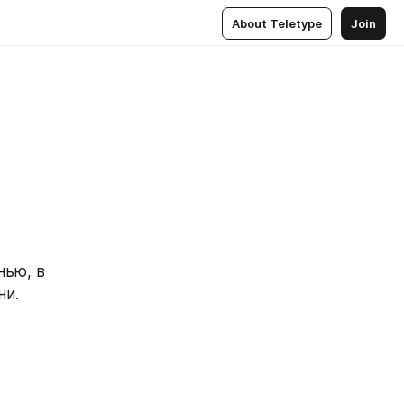
About Teletype
Join
ью, в 
ни.