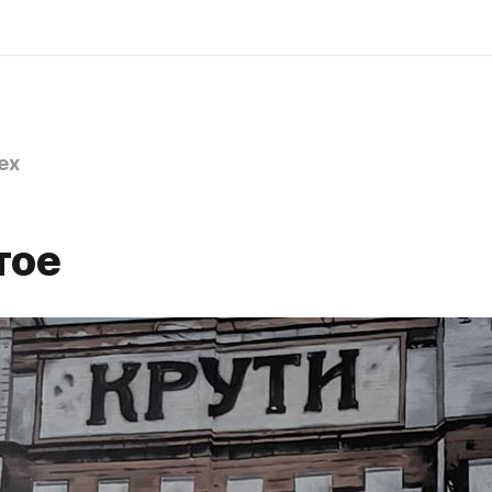
ex
тое