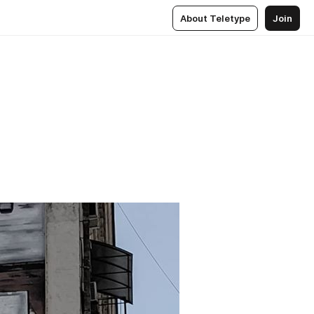
About Teletype
Join