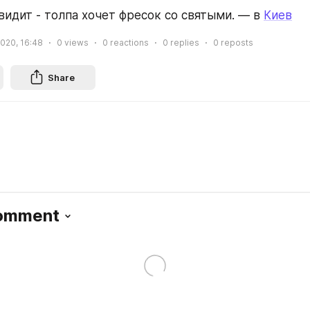
видит - толпа хочет фресок со святыми. — в 
Киев
2020, 16:48
0
views
0
reactions
0
replies
0
reposts
Share
Comment