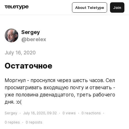
About Teletype
Join
Sergey
@berelex
July 16, 2020
Остаточное
Моргнул - проснулся через шесть часов. Сел 
просматривать входящую почту и отвечать - 
уже половина двенадцатого, треть рабочего 
дня. :о(
Sergey
July 16, 2020, 09:32
0
views
0
reactions
0
replies
0
reposts