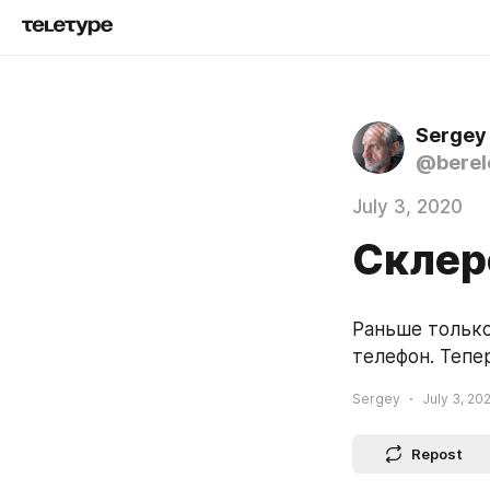
Sergey
@berel
July 3, 2020
Склер
Раньше только
телефон. Тепе
Sergey
July 3, 20
Repost