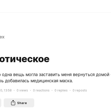
ex
отическое
 одна вещь могла заставить меня вернуться домой 
рь добавилась медицинская маска.
20, 13:58
0
views
0
reactions
0
replies
0
reposts
Share