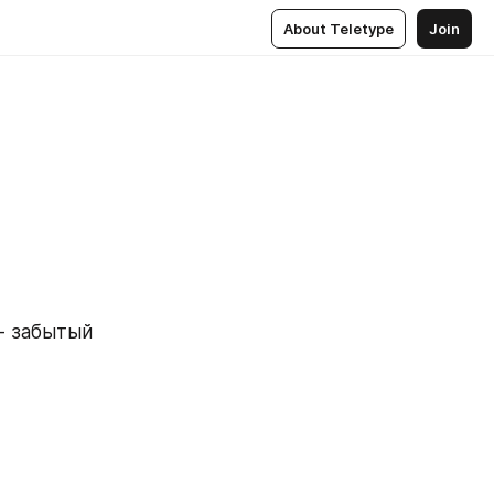
About Teletype
Join
- забытый 