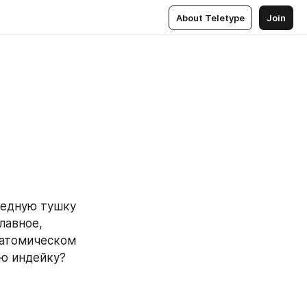
About Teletype
Join
редную тушку 
авное, 
атомическом 
юю индейку?