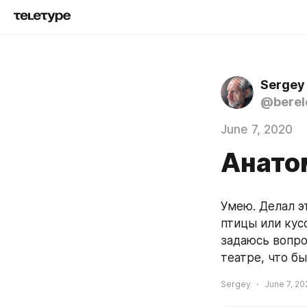
Sergey
@berel
June 7, 2020
Анато
Умею. Делал э
птицы или кус
задаюсь вопро
театре, что б
Sergey
June 7, 20