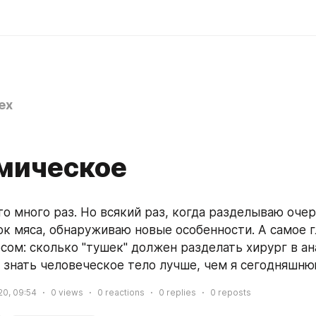
ex
мическое
то много раз. Но всякий раз, когда разделываю оче
ок мяса, обнаруживаю новые особенности. А самое гл
сом: сколько "тушек" должен разделать хирург в ан
ы знать человеческое тело лучше, чем я сегодняшн
20, 09:54
0
views
0
reactions
0
replies
0
reposts