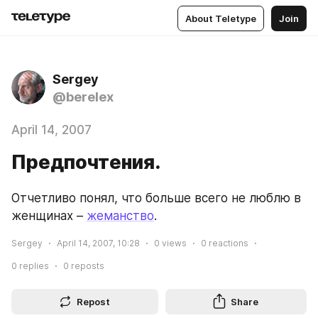
About Teletype
Join
Sergey
@berelex
April 14, 2007
Предпочтения.
Отчетливо понял, что больше всего не люблю в 
женщинах – 
жеманство
.
Sergey
April 14, 2007, 10:28
0
views
0
reactions
0
replies
0
reposts
Repost
Share