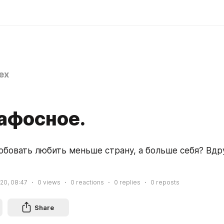
ex
афосное.
обовать любить меньше страну, а больше себя? Вдру
20, 08:47
0
views
0
reactions
0
replies
0
reposts
Share