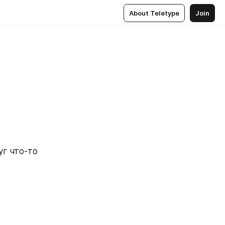
About Teletype
Join
г что-то 