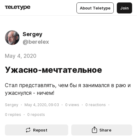
About Teletype
Join
Sergey
@berelex
May 4, 2020
Ужасно-мечтательное
Стал представлять, чем бы я занимался в раю и 
ужаснулся - ничем!
Sergey
May 4, 2020, 09:03
0
views
0
reactions
0
replies
0
reposts
Repost
Share