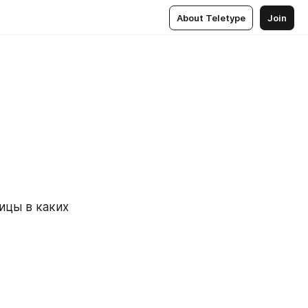
About Teletype
Join
ицы в каких 