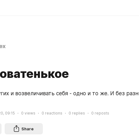
ex
оватенькое
их и возвеличивать себя - одно и то же. И без разн
0, 09:15
0
views
0
reactions
0
replies
0
reposts
Share