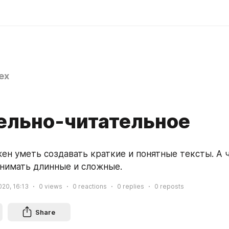
ex
ельно-читательное
ен уметь создавать краткие и понятные тексты. А чи
онимать длинные и сложные.
020, 16:13
0
views
0
reactions
0
replies
0
reposts
Share