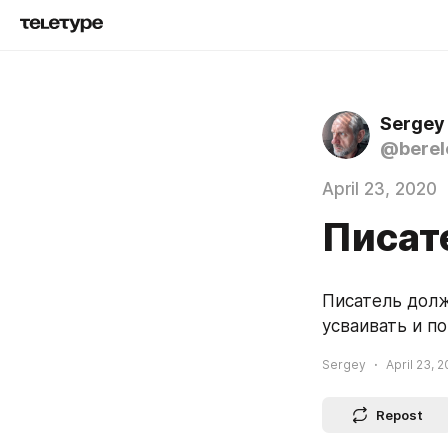
Sergey
@berel
April 23, 2020
Писат
Писатель долж
усваивать и п
Sergey
April 23, 2
Repost