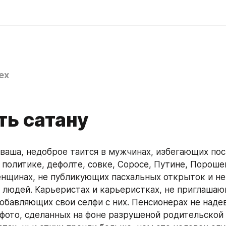
ex
ть сатану
 ваша, недоброе таится в мужчинах, избегающих пост
 политике, дефолте, совке, Соросе, Путине, Порошен
нщинах, не публикующих пасхальных открыток и не
и людей. Карьеристах и карьеристках, не приглашающ
добавляющих свои селфи с них. Пенсионерах не наде
фото, сделанных на фоне разрушеной родительской х