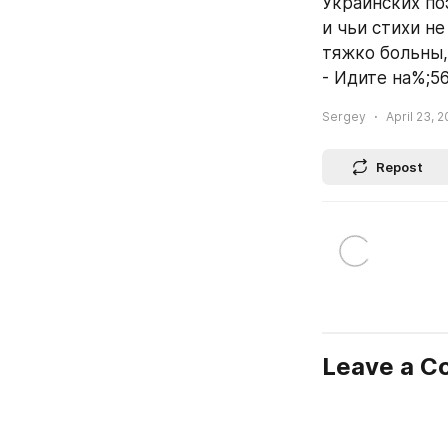
Украинских по
и чьи стихи н
тяжко больны,
- Идите на%;56
Sergey
April 23, 
Repost
Leave a 