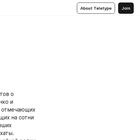
About Teletype
Join
ов о 
ко и 
 отмечающих 
их на сотни 
вших 
аты. 