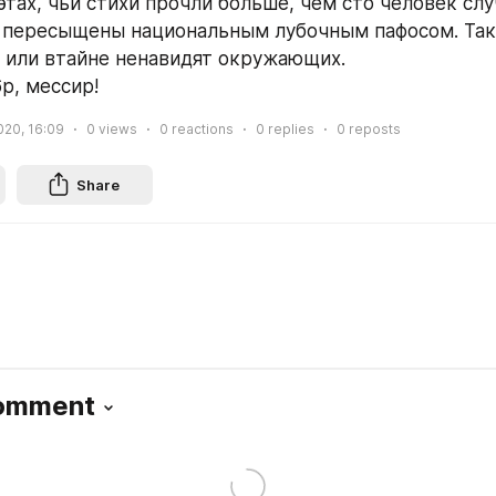
этах, чьи стихи прочли больше, чем сто человек слу
е пересыщены национальным лубочным пафосом. Так
 или втайне ненавидят окружающих.
р, мессир!
2020, 16:09
0
views
0
reactions
0
replies
0
reposts
Share
Comment