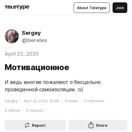
About Teletype
Join
Sergey
@berelex
April 23, 2020
Мотивационное
И ведь многие пожалеют о бесцельно 
проведенной самоизоляции. :о)
Sergey
April 23, 2020, 16:06
0
views
0
reactions
0
replies
0
reposts
Repost
Share