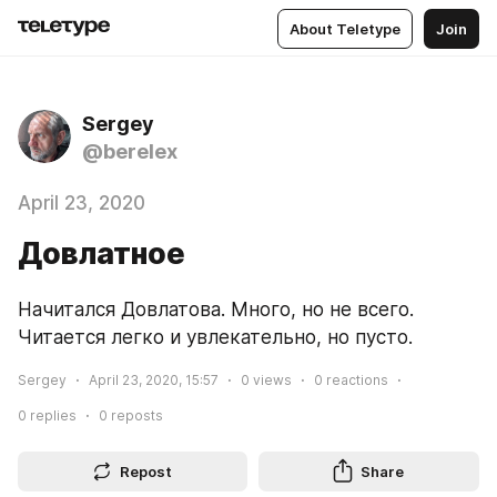
About Teletype
Join
Sergey
@berelex
April 23, 2020
Довлатное
Начитался Довлатова. Много, но не всего. 
Читается легко и увлекательно, но пусто.
Sergey
April 23, 2020, 15:57
0
views
0
reactions
0
replies
0
reposts
Repost
Share