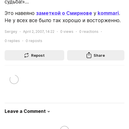
судьба!»…
Это навеяно 
заметкой о Смирнове
 у 
kommari
. 
Не у всех все было так хорошо и восторженно.
Sergey
April 2, 2007, 14:22
0
views
0
reactions
0
replies
0
reposts
Repost
Share
Leave a Comment