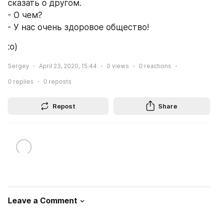
сказать о другом.
- О чем?
- У нас очень здоровое общество!
:о)
Sergey
April 23, 2020, 15:44
0
views
0
reactions
0
replies
0
reposts
Repost
Share
Leave a Comment