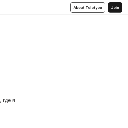
About Teletype
Join
где я 