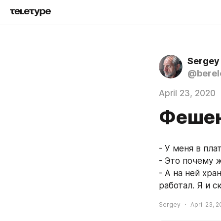
Sergey
@berel
April 23, 2020
Феше
- У меня в пла
- Это почему ж
- А на ней хра
работал. Я и 
Sergey
April 23, 