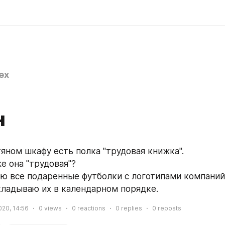
ex
н
тяном шкафу есть полка "трудовая книжка".
е она "трудовая"?
ню все подаренные футболки с логотипами компаний, 
складываю их в календарном порядке.
2020, 14:56
0
views
0
reactions
0
replies
0
reposts