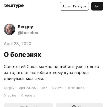
About Teletype
Join
Sergey
@berelex
April 23, 2020
О болезнях
Советский Союз можно не любить уже только 
за то, что от нелюбви к нему куча народа 
двинулась мозгами.
Sergey
April 23, 2020, 14:56
0
views
0
reactions
0
replies
0
reposts