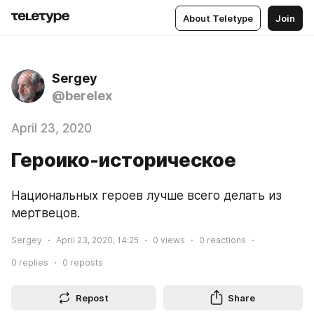
About Teletype
Join
Sergey
@berelex
April 23, 2020
Героико-историческое
Национальных героев лучше всего делать из 
мертвецов.
Sergey
April 23, 2020, 14:25
0
views
0
reactions
0
replies
0
reposts
Repost
Share