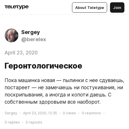
About Teletype
Join
Sergey
@berelex
April 23, 2020
Геронтологическое
Пока машинка новая — пылинки с нее сдуваешь, 
постареет — не замечаешь ни постукивания, ни 
поскрипывания, а иногда и копоти даешь. С 
собственным здоровьем все наоборот.
Sergey
April 23, 2020, 12:35
0
views
0
reactions
0
replies
0
reposts