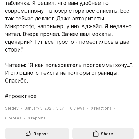
табличка. Я решил, что вам удобнее по 
современному - в юзер стори всё описать. Все 
так сейчас делают. Даже авторитеты. 
Микрософт, например, у них Аджайл. Я недавно 
читал. Вчера прочел. Зачем вам мокапы, 
сценарии? Тут все просто - поместилось в две 
стори."
Читаем: "Я как пользователь программы хочу...". 
И сплошного текста на полторы страницы. 
Спасибо.
#проектное
Sergey
January 5, 2021, 15:27
0
views
0
reactions
0
replies
0
reposts
Repost
Share