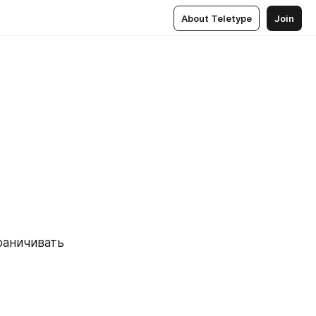
About Teletype
Join
аничивать 