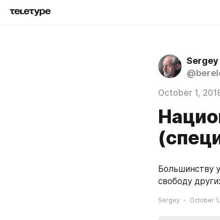
Sergey
@berel
October 1, 201
Нацио
(спец
Большинству у
свободу други
Sergey
October 1,