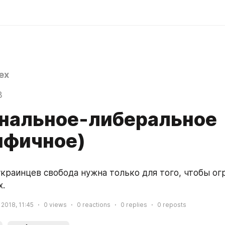
ex
8
нальное-либеральное
ифичное)
краинцев свобода нужна только для того, чтобы огр
х.
 2018, 11:45
0
views
0
reactions
0
replies
0
reposts