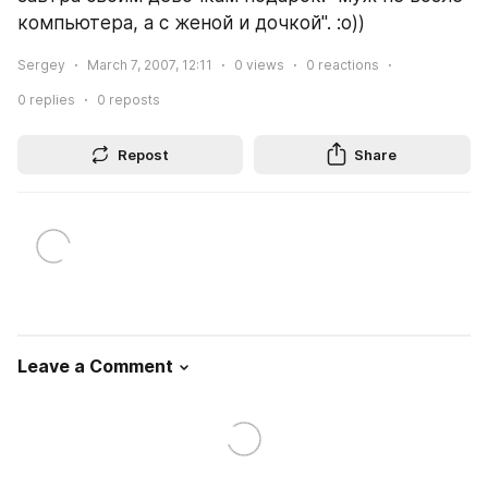
компьютера, а с женой и дочкой". :о))
Sergey
March 7, 2007, 12:11
0
views
0
reactions
0
replies
0
reposts
Repost
Share
Leave a Comment