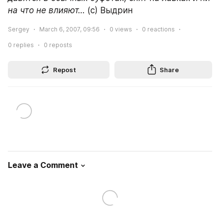
на что не влияют…
 (c) Выдрин
Sergey
March 6, 2007, 09:56
0
views
0
reactions
0
replies
0
reposts
Repost
Share
Leave a Comment