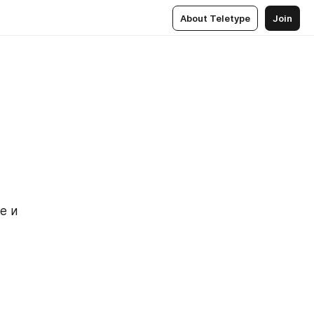
About Teletype
Join
 и 