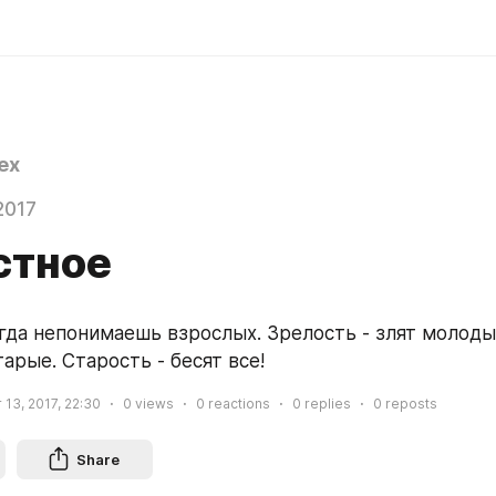
ex
2017
стное
гда непонимаешь взрослых. Зрелость - злят молодые
арые. Старость - бесят все!
13, 2017, 22:30
0
views
0
reactions
0
replies
0
reposts
Share