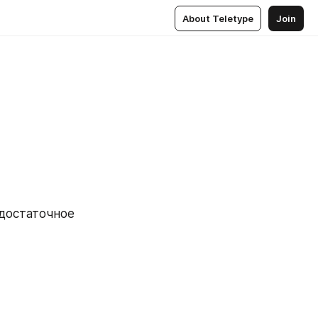
About Teletype
Join
достаточное 