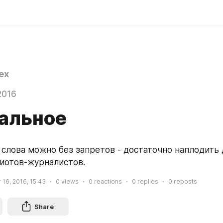
ex
2016
альное
 слова можно без запретов - достаточно наплодить 
иотов-журналистов.
16, 2016, 15:43
0
views
0
reactions
0
replies
0
reposts
Share