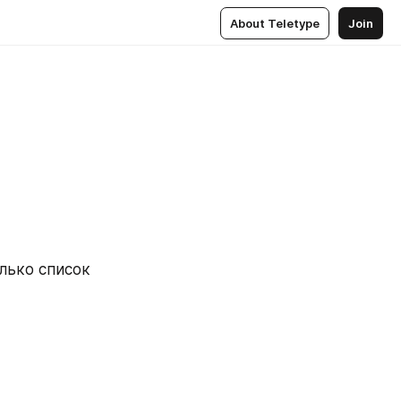
About Teletype
Join
лько список 