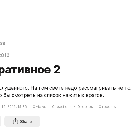
ex
2016
ративное 2
слушанного. На том свете надо рассматривать не то
о бы смотреть на список нажитых врагов.
16, 2016, 15:36
0
views
0
reactions
0
replies
0
reposts
Share