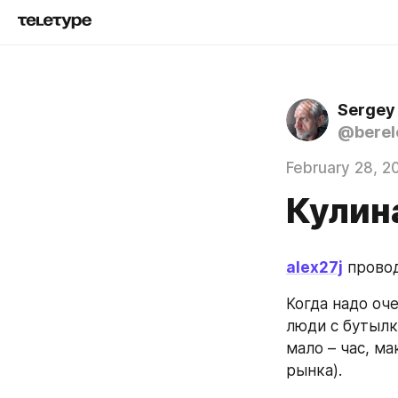
Sergey
@berel
February 28, 2
Кулин
alex27j
 прово
Когда надо оч
люди с бутылк
мало – час, м
рынка).