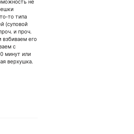
зможность не 
ешки 
о-то типа 
 (суповой 
роч. и проч. 
 взбиваем его 
аем с 
0 минут или 
ая верхушка. 