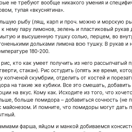
рые не требуют вообще никакого умения и специфич
овом, тупая «вкуснятина».
ольшую рыбу (лящ, карп и проч. можно и морскую рыб
 к нему пару лимонов, зелень и пластиковый рукав д
ытую и высушенную тушку солью, перцем, во внутр
оненькими дольками лимона всю тушку. В рукав и на
емпературе 180-200.
рис, кто как умеет получить из него рассыпчатый пр
верти, стакан). Рис остудить (опять же время, которог
 копченой скумбрии, отделить от костей и порезать 
ора на такие же кубики. Все это смешать, добавить 
ции на вкус. Кому как. Исходите из того, что хочетс
льше, больше помидора – добавиться сочность (не п
 майонезом. И помните, что помидоры могут дать п
ытный.
раммами фарша, яйцом и манкой добиваемся консист