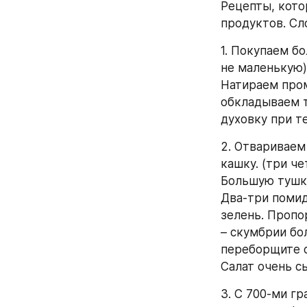
Рецепты, кото
продуктов. Сл
1. Покупаем б
не маленькую)
Натираем пром
обкладываем т
духовку при т
2. Отвариваем 
кашку. (три чет
Большую тушку
Два-три помид
зелень. Пропор
– скумбрии бо
переборщите с
Салат очень с
3. С 700-ми г