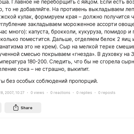
рша. Главное не переборщить с яйцом. Если есть во
о, то не добавляйте. На противень выкладываем леп
жской кулак, формируем края – должно получится чт
углубление закладываем мороженное ассорти овощей
час много): капуста, брокколи, кукуруза, помидор и п
сколько поместится. Дальше, отделяем белок 2 яиц и
фанатизма это не крем). Сыр на мелкой терке смешив
ученной смесью покрываем «гнезда». В духовку на 3
мпература 180-200. Следить, что бы не сгорела сырн
ление сока – не страшно, выкипит. 
ты без особых соблюдений пропорций.
8, 2007, 10:27
0
views
0
reactions
0
replies
0
reposts
Share