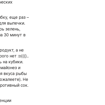
еских 
ку, еще раз – 
ля выпечки. 
ь зелень, 
 30 минут в 
одукт, а не 
о нет :о((().. 
на кубики. 
майонез и 
я вкуса рыбы 
ожалеете). Не 
ротивный сок. 
енции 