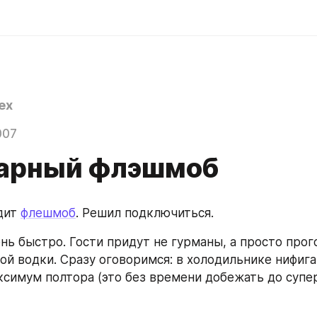
ex
007
арный флэшмоб
дит 
флешмоб
. Решил подключиться.
ень быстро. Гости придут не гурманы, а просто прог
ой водки. Сразу оговоримся: в холодильнике нифига
аксимум полтора (это без времени добежать до супе