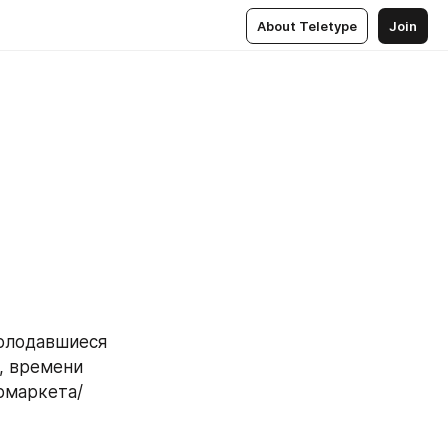
About Teletype
Join
олодавшиеся 
, времени 
рмаркета/