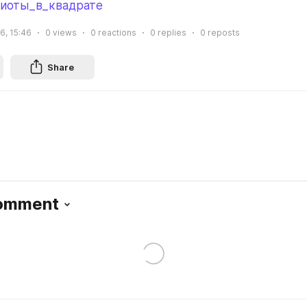
иоты_в_квадрате
16, 15:46
0
views
0
reactions
0
replies
0
reposts
Share
Comment