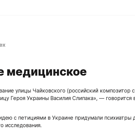
ex
е медицинское
вание улицы Чайковского (российский композитор с
лицу Героя Украины Василия Слипака», — говорится в
идею с петициями в Украине придумали психиатры д
го исследования.