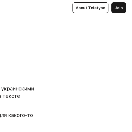
About Teletype
Join
 украинскими 
 тексте 
ля какого-то 