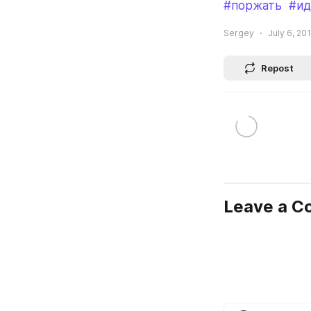
#поржать
#ид
Sergey
July 6, 20
Repost
Leave a 