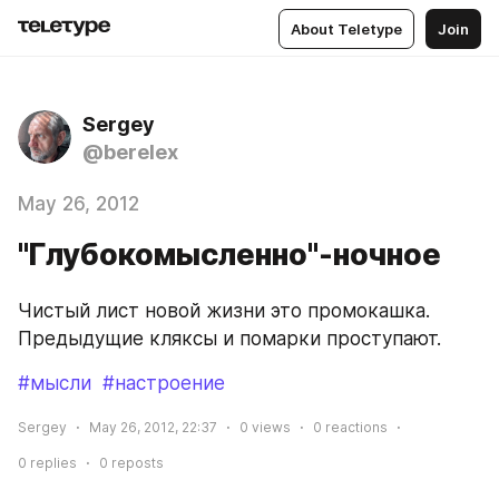
About Teletype
Join
Sergey
@berelex
May 26, 2012
"Глубокомысленно"-ночное
Чистый лист новой жизни это промокашка. 
Предыдущие кляксы и помарки проступают.
#мысли
#настроение
Sergey
May 26, 2012, 22:37
0
views
0
reactions
0
replies
0
reposts