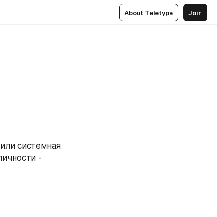
About Teletype
Join
или системная 
ичности - 