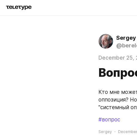
Sergey
@berel
December 25, 
Вопро
Кто мне может
оппозиция? Но
"системный оп
#вопрос
Sergey
December 