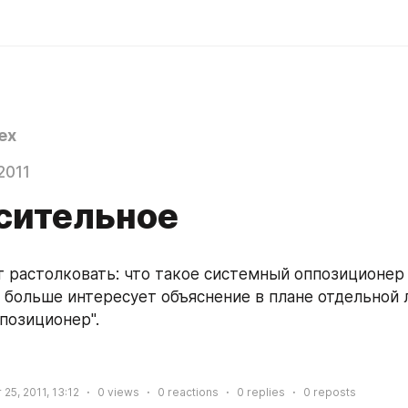
ex
2011
сительное
 растолковать: что такое системный оппозиционер 
 больше интересует объяснение в плане отдельной л
позиционер".
25, 2011, 13:12
0
views
0
reactions
0
replies
0
reposts