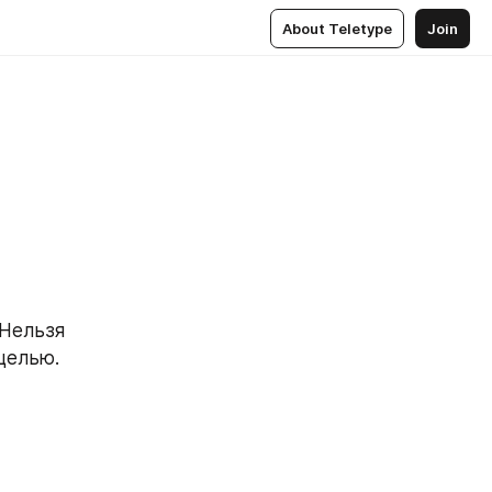
About Teletype
Join
Нельзя 
целью.