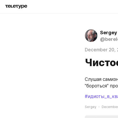
Sergey
@berel
December 20, 
Чисто
Слушая самизн
"бороться" пр
#идиоты_в_кв
Sergey
December 