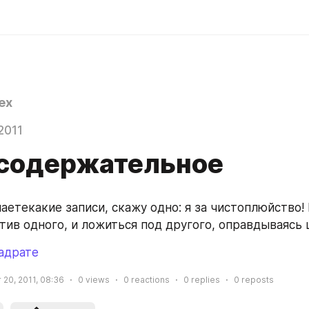
ex
2011
содержательное
аетекакие записи, скажу одно: я за чистоплюйство! 
отив одного, и ложиться под другого, оправдываясь 
адрате
20, 2011, 08:36
0
views
0
reactions
0
replies
0
reposts