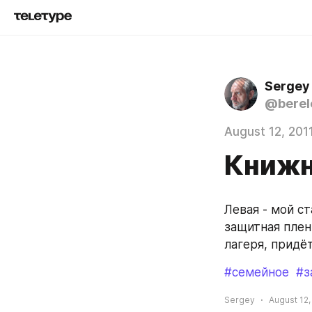
Sergey
@berel
August 12, 201
Книж
Левая - мой ст
защитная пленк
лагеря, придё
#семейное
#з
Sergey
August 12,