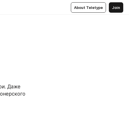
About Teletype
Join
и. Даже 
онерского 