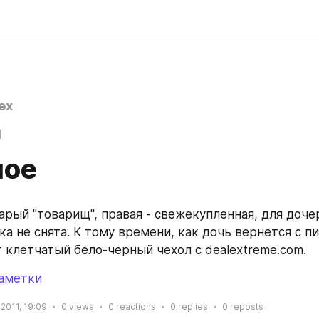
ex
1
ное
арый "товарищ", правая - свежекупленная, для дочер
а не снята. К тому времени, как дочь вернется с пи
т клетчатый бело-черный чехол с dealextreme.com.
аметки
 2011, 19:09
0
views
0
reactions
0
replies
0
reposts