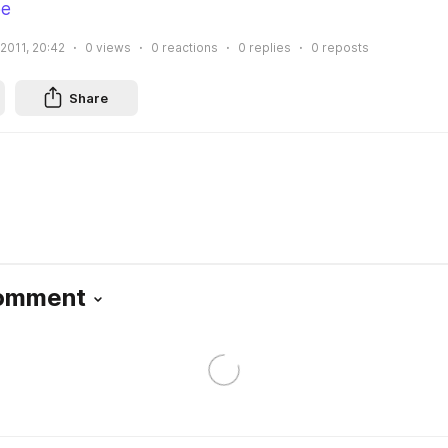
ое
2011, 20:42
0
views
0
reactions
0
replies
0
reposts
Share
Comment