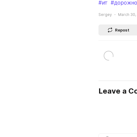
#ит
#дорожн
Sergey
March 30, 
Repost
Leave a 