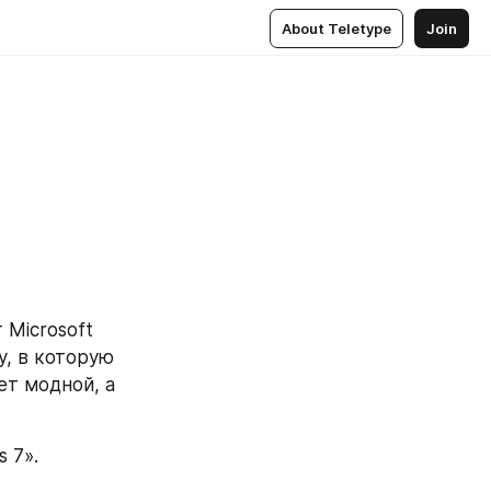
About Teletype
Join
Microsoft 
, в которую 
т модной, а 
 7».