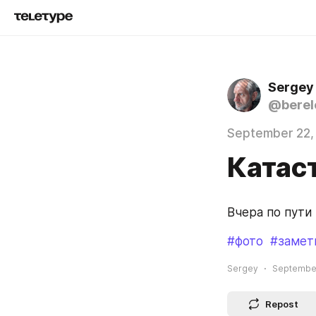
Sergey
@berel
September 22,
Катас
Вчера по пути 
#фото
#замет
Sergey
September
Repost