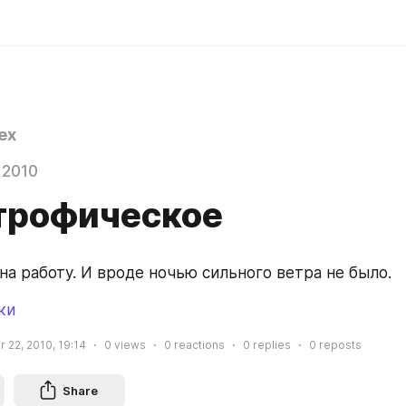
ex
 2010
трофическое
на работу. И вроде ночью сильного ветра не было.
ки
 22, 2010, 19:14
0
views
0
reactions
0
replies
0
reposts
Share