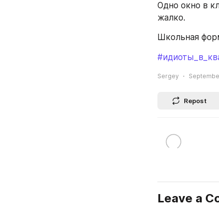
Одно окно в кл
жалко.
Школьная фор
#идиоты_в_кв
Sergey
September
Repost
Leave a 