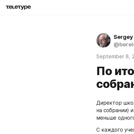
Sergey
@berel
September 8, 
По ит
собра
Директор школ
на собрании) и
меньше одного
С каждого учен