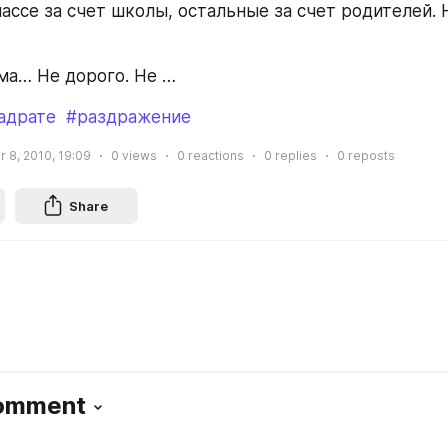
ассе за счет школы, остальные за счет родителей. Н
ма… Не дорого. Не …
адрате
#раздражение
 8, 2010, 19:09
0
views
0
reactions
0
replies
0
reposts
Share
Comment