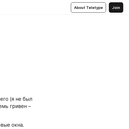
About Teletype
Join
го (я не был 
мь гривен – 
вые окна. 